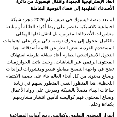
أبعاد الإستراتيجية الجديدة وانتقال فيسبوك من دائرة
الأصدقاء التقليدية إلى فضاء التوصية الشاملة
لم تعد منصة فيسبوك في صيف عام 2026 مجرد شبكة
اجتماعية كلاسيكية تقتصر على ربط أفراد العائلة أو متابعة
منشورات الأصدقاء المقربين، بل انتقل ثقلها الهيكلي
بالكامل ليتحول إلى محرك توصية ذكي يركز على اهتمامات
المستخدم الفردية بغض النظر عن قائمة أصدقائه، هذا
التحول الاستراتيجي الصارم أعاد صياغة طريقة استهلاك
المحتوى الرقمي عبر الشاشات، وحيث باتت الخوارزميات
تضخ في واجهة التصفح مقاطع فيديو ومنشورات لبراندات
وصناع محتوى من كل أنحاء العالم بناء على بصمة الاهتمام
اللحظية، هذا المنظور التقني المتطور يسهم في زيادة
ساعات البقاء متصلاً بالشبكة ويفرض على رواد الأعمال
وصناع المحتوى فهم كواليسه لتأمين انتشار مشاريعهم
بكفاءة وعلم.
أسرار المحتوى التوليدي وكواليس دمج أدوات المساعدة