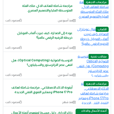
مراجعات الاجهزة
مراجعة شاملة للهاتف الذكي: ملك الفئة
المتوسطة العليا والتصميم العصري
منذ أسبوعين
محمود ثابت
الالعاب
عودة إلى الصدارة: كيف غيرت ألعاب الموبايل
خريطة الترفيه الرقمي عالمياً؟
منذ أسبوعين
محمود ثابت
مقالات تقنية
الحوسبة الضوئية (Optical Computing): هل
انتهى عصر الترانزستور والسيليكون؟
منذ أسبوعين
محمود ثابت
مراجعات الاجهزة
أيقونة الذكاء الاصطناعي.. مراجعة شاملة لهاتف
iPhone 17 Pro ومعايير التفوق التقني الجديدة
منذ شهر
محمود ثابت
أتمتة الأعمال والذكاء
ذكاء الإدارة.. دليل مبسط لمفهوم أتمتة الأعمال