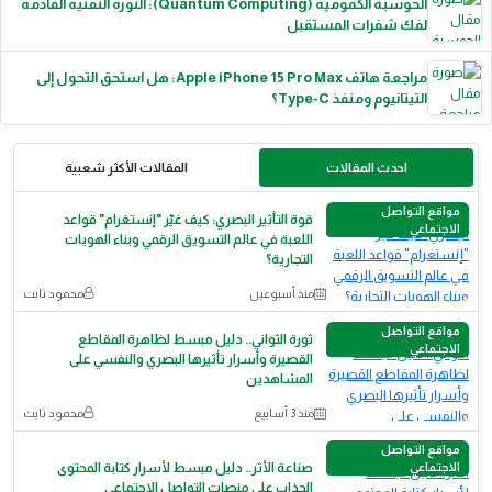
الحوسبة الكمومية (Quantum Computing): الثورة التقنية القادمة
لفك شفرات المستقبل
مراجعة هاتف Apple iPhone 15 Pro Max: هل استحق التحول إلى
التيتانيوم ومنفذ Type-C؟
احدث المقالات
المقالات الأكثر شعبية
مواقع التواصل
قوة التأثير البصري: كيف غيّر "إنستغرام" قواعد
الاجتماعي
اللعبة في عالم التسويق الرقمي وبناء الهويات
التجارية؟
منذ أسبوعين
محمود ثابت
مواقع التواصل
ثورة الثواني.. دليل مبسط لظاهرة المقاطع
الاجتماعي
القصيرة وأسرار تأثيرها البصري والنفسي على
المشاهدين
منذ 3 أسابيع
محمود ثابت
مواقع التواصل
الاجتماعي
صناعة الأثر.. دليل مبسط لأسرار كتابة المحتوى
الجذاب على منصات التواصل الاجتماعي