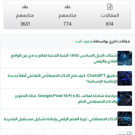
المقالات
متابعهم
متابعهم
3681
774
614
مقالات اخري بواسطة
محمود ثابت
شبكات الجيل السادس (6G): البنية التحتية لعالم يدمج بين الواقع
المادي والرقمي
تطبيق ChatGPT: كيف فتح الذكاء الاصطناعي التفاعلي آفاقاً جديدة
للإنتاجية الإنسانية؟
مراجعة شاملة لهاتف Google Pixel 10 Pro XL: ملك التصوير
والذكاء الاصطناعي الخام
الذكاء الاصطناعي: ثورة العصر الرقمي وإعادة تشكيل مستقبل البشرية