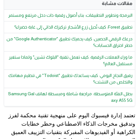
مقالات مشابة
البرمجة وتطوير التطبيقات: بناء أصول رقمية ذات دخل مرتفع ومستمر
تطبيق Forest: كيف تُحيل زرع الأشجار تركيزك الذاتي إلى غابة خضراء؟
درعك الرقمي الحصين: كيف يحميك تطبيق "Google Authenticator" من
خطر اختراق الحسابات؟
ما وراء العملات الرقمية: كيف تعمل تقنية "البلوك تشين" ولماذا ستغير
مستقبل العالم؟
رفيق النجاح اليومي: كيف يساعدك تطبيق "Todoist" في تنظيم مهامك
والتخلص من التشتت؟
بطل الفئة المتوسطة: مراجعة شاملة ومبسطة لهاتف Samsung Gal
axy A55 5G
تعتمد إدارة فيسبوك اليوم على منهجية تقنية محكمة لفرز
وتدقيق مخرجات الذكاء الاصطناعي وحظر خطابات
الكراهية أو الفيديوهات المفبركة بتقنيات التزييف العميق