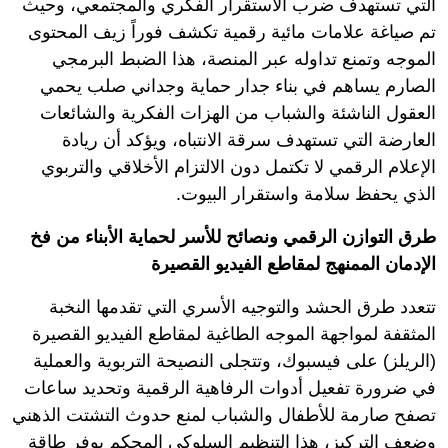
التي تستهدف ضرب الاستقرار الفكري والمجتمعي، وحيث
تم صياغة علامات مائية رقمية تكشف فوراً زيف المحتوى
الموجه وتمنع تداوله عبر المنصة، هذا الضبط البرمجي
الصارم يساهم في بناء جدار حماية وجداني صلب يحمي
العقول الناشئة والشباب من الهزات الفكرية والشائعات
العارضة التي تستهدف سرقة الانتباه، ويؤكد أن ريادة
الإعلام الرقمي لا تكتمل دون الالتزام الأخلاقي والتربوي
الذي يحفظ سلامة واستقرار البيوت.
طرق التوازن الرقمي ونصائح للأسر لحماية الأبناء من فخ
الإدمان الممنهج لمقاطع الفيديو القصيرة
تتعدد طرق الحشد والتوجيه الأسري التي تقدمها النخبة
المثقفة لمواجهة الموجه الطاغية لمقاطع الفيديو القصيرة
(الريلز) على فيسبوك، وتتجلى النصيحة التربوية والعملية
في ضرورة تفعيل أدوات الرفاهية الرقمية وتحديد ساعات
تصفح صارمة للأطفال والشباب لمنع حدوث التشتت الذهني
وضعف التركيز، هذا التنظيم السلوكي المحكم يوفر طاقة