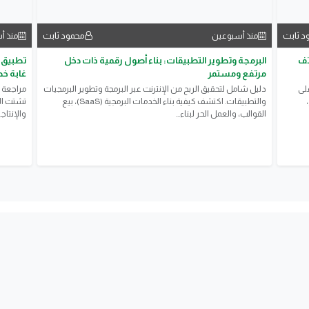
د ثابت
محمود ثابت
منذ أسبوعين
منذ أ
تف
البرمجة وتطوير التطبيقات: بناء أصول رقمية ذات دخل
مرتفع ومستمر
غابة خض
عرّف على
​دليل شامل لتحقيق الربح من الإنترنت عبر البرمجة وتطوير البرمجيات
والتطبيقات. اكتشف كيفية بناء الخدمات البرمجية (SaaS)، بيع
تشتت اله
القوالب، والعمل الحر لبناء...
والإنتاج