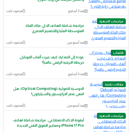
منذ 3 أسابيع
محمود ثابت
مراجعات الاجهزة
مراجعة شاملة للهاتف الذكي: ملك الفئة
المتوسطة العليا والتصميم العصري
منذ أسبوعين
محمود ثابت
الالعاب
عودة إلى الصدارة: كيف غيرت ألعاب الموبايل
خريطة الترفيه الرقمي عالمياً؟
منذ 3 أسابيع
محمود ثابت
مقالات تقنية
الحوسبة الضوئية (Optical Computing): هل
انتهى عصر الترانزستور والسيليكون؟
منذ أسبوعين
محمود ثابت
مراجعات الاجهزة
أيقونة الذكاء الاصطناعي.. مراجعة شاملة لهاتف
iPhone 17 Pro ومعايير التفوق التقني الجديدة