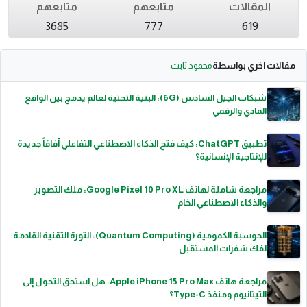
المقالات
متابعهم
متابعهم
3685
777
619
مقالات اخري بواسطة
محمود ثابت
شبكات الجيل السادس (6G): البنية التحتية لعالم يدمج بين الواقع
المادي والرقمي
تطبيق ChatGPT: كيف فتح الذكاء الاصطناعي التفاعلي آفاقاً جديدة
للإنتاجية الإنسانية؟
مراجعة شاملة لهاتف Google Pixel 10 Pro XL: ملك التصوير
والذكاء الاصطناعي الخام
الحوسبة الكمومية (Quantum Computing): الثورة التقنية القادمة
لفك شفرات المستقبل
مراجعة هاتف Apple iPhone 15 Pro Max: هل استحق التحول إلى
التيتانيوم ومنفذ Type-C؟