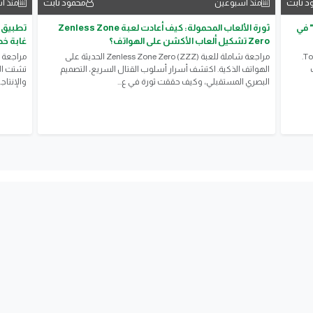
د ثابت
محمود ثابت
منذ أسبوعين
منذ أ
يق النجاح اليومي: كيف يساعدك تطبيق "Todoist" في
ثورة الألعاب المحمولة: كيف أعادت لعبة Zenless Zone
Zero تشكيل ألعاب الأكشن على الهواتف؟
غابة خض
​مراجعة شاملة ومبسطة لتطبيق إدارة المهام الشهير Todoist.
​مراجعة شاملة للعبة Zenless Zone Zero (ZZZ) الحديثة على
الهواتف الذكية. اكتشف أسرار أسلوب القتال السريع، التصميم
تشتت اله
البصري المستقبلي، وكيف حققت ثورة في ع...
والإنتاج