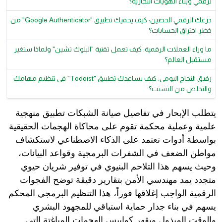
لرقمي وبناء الهويات التجارية؟
درعك الرقمي الحصين: كيف يحميك تطبيق "Google Authenticator" من
خطر اختراق الحسابات؟
ما وراء العملات الرقمية: كيف تعمل تقنية "البلوك تشين" ولماذا ستغير
مستقبل العالم؟
رفيق النجاح اليومي: كيف يساعدك تطبيق "Todoist" في تنظيم مهامك
والتخلص من التشتت؟
يتطلب الإبحار في تفاصيل صيانة الشبكات تطبيق منهجية
علمية وعملية محكمة تقوم على محاكاة الهجمات الحقيقية
بواسطة أدوات تعتمد على الذكاء الاصطناعي لاستكشاف
مواطن الضعف في الشفرات البرمجية وقواعد البيانات،
وحيث يسهم هذا التلاحم البنيوي في توفير شريان حيوي
متجدد يمد مهندسي الأمن بتقارير دقيقة توضح الفجوات
الرقمية الواجب إغلاقها فوراً، هذا التنظيم البرمجي المحكم
يسهم في بناء جدار حماية استباقي للمجهود البشري
والوقت المبذول ويقهر كوابيس الهجمات المباغتة التي