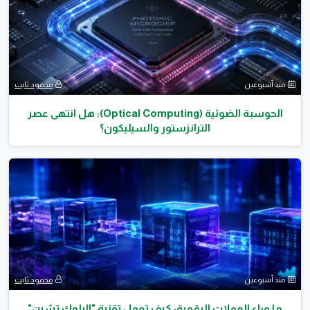
منذ أسبوعين
محمود ثابت
الحوسبة الضوئية (Optical Computing): هل انتهى عصر
الترانزستور والسيليكون؟
منذ أسبوعين
محمود ثابت
ما وراء العملات الرقمية: كيف تعمل تقنية "البلوك تشين"