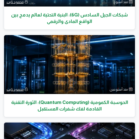
منذ أسبوع
محمود ثابت
شبكات الجيل السادس (6G): البنية التحتية لعالم يدمج بين
الواقع المادي والرقمي
منذ أسبوعين
محمود ثابت
الحوسبة الكمومية (Quantum Computing): الثورة التقنية
القادمة لفك شفرات المستقبل