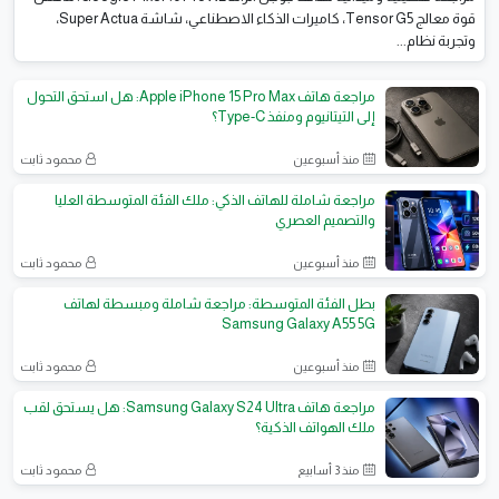
قوة معالج Tensor G5، كاميرات الذكاء الاصطناعي، شاشة Super Actua،
وتجربة نظام...
مراجعة هاتف Apple iPhone 15 Pro Max: هل استحق التحول
إلى التيتانيوم ومنفذ Type-C؟
منذ أسبوعين
محمود ثابت
مراجعة شاملة للهاتف الذكي: ملك الفئة المتوسطة العليا
والتصميم العصري
منذ أسبوعين
محمود ثابت
بطل الفئة المتوسطة: مراجعة شاملة ومبسطة لهاتف
Samsung Galaxy A55 5G
منذ أسبوعين
محمود ثابت
مراجعة هاتف Samsung Galaxy S24 Ultra: هل يستحق لقب
ملك الهواتف الذكية؟
منذ 3 أسابيع
محمود ثابت