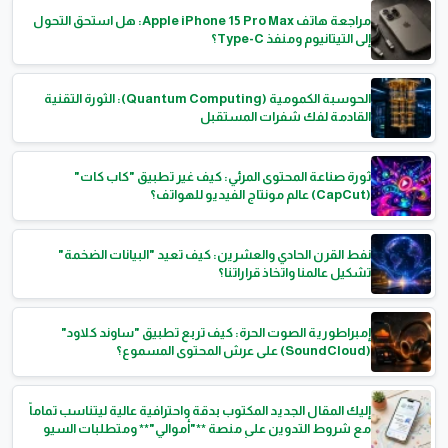
مراجعة هاتف Apple iPhone 15 Pro Max: هل استحق التحول
إلى التيتانيوم ومنفذ Type-C؟
الحوسبة الكمومية (Quantum Computing): الثورة التقنية
القادمة لفك شفرات المستقبل
ثورة صناعة المحتوى المرئي: كيف غير تطبيق "كاب كات"
(CapCut) عالم مونتاج الفيديو للهواتف؟
نفط القرن الحادي والعشرين: كيف تعيد "البيانات الضخمة"
تشكيل عالمنا واتخاذ قراراتنا؟
إمبراطورية الصوت الحرة: كيف تربع تطبيق "ساوند كلاود"
(SoundCloud) على عرش المحتوى المسموع؟
إليك المقال الجديد المكتوب بدقة واحترافية عالية ليتناسب تماماً
مع شروط التدوين على منصة **"أموالي"** ومتطلبات السيو
(SEO)، لتضمن تحقيق أعلى معدلات انتشار وجذب للجمهور. #