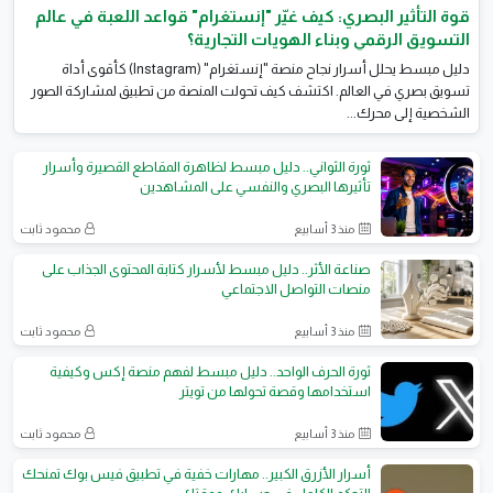
قوة التأثير البصري: كيف غيّر "إنستغرام" قواعد اللعبة في عالم
التسويق الرقمي وبناء الهويات التجارية؟
​دليل مبسط يحلل أسرار نجاح منصة "إنستغرام" (Instagram) كأقوى أداة
تسويق بصري في العالم. اكتشف كيف تحولت المنصة من تطبيق لمشاركة الصور
الشخصية إلى محرك...
ثورة الثواني.. دليل مبسط لظاهرة المقاطع القصيرة وأسرار
تأثيرها البصري والنفسي على المشاهدين
منذ 3 أسابيع
محمود ثابت
صناعة الأثر.. دليل مبسط لأسرار كتابة المحتوى الجذاب على
منصات التواصل الاجتماعي
منذ 3 أسابيع
محمود ثابت
ثورة الحرف الواحد.. دليل مبسط لفهم منصة إكس وكيفية
استخدامها وقصة تحولها من تويتر
منذ 3 أسابيع
محمود ثابت
أسرار الأزرق الكبير.. مهارات خفية في تطبيق فيس بوك تمنحك