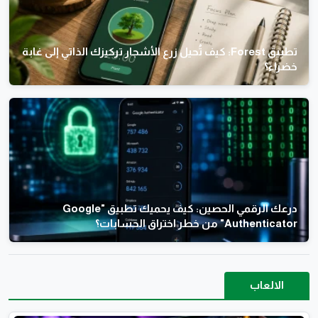
تطبيق Forest: كيف تُحيل زرع الأشجار تركيزك الذاتي إلى غابة
خضراء؟
درعك الرقمي الحصين: كيف يحميك تطبيق "Google
Authenticator" من خطر اختراق الحسابات؟
الالعاب